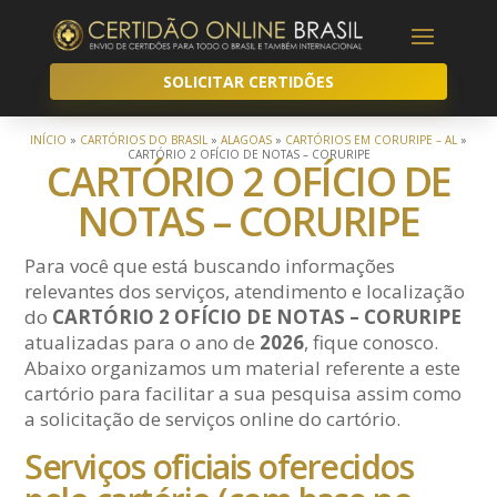
SOLICITAR CERTIDÕES
INÍCIO
»
CARTÓRIOS DO BRASIL
»
ALAGOAS
»
CARTÓRIOS EM CORURIPE – AL
»
CARTÓRIO 2 OFÍCIO DE NOTAS – CORURIPE
CARTÓRIO 2 OFÍCIO DE
NOTAS – CORURIPE
Para você que está buscando informações
relevantes dos serviços, atendimento e localização
do
CARTÓRIO 2 OFÍCIO DE NOTAS – CORURIPE
atualizadas para o ano de
2026
, fique conosco.
Abaixo organizamos um material referente a este
cartório para facilitar a sua pesquisa assim como
a solicitação de serviços online do cartório.
Serviços oficiais oferecidos