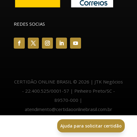
REDES SOCIAS
CERTIDÃO ONLINE BRASIL © 2026 | JTK Negócios
- 22.400.525/0001-57 | Pinheiro Preto/SC -
89570-000 |
atendimento@certidaoonlinebrasil.com.br
Ajuda para solicitar certidão