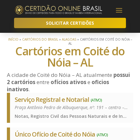
SOLICITAR CERTIDÕES
INÍCIO
»
CARTÓRIOS DO BRASIL
»
ALAGOAS
»
CARTÓRIOS EM COITÉ DO NÓIA –
AL
Cartórios em Coité do
Nóia – AL
A cidade de Coité do Nóia – AL atualmente
possui
2 cartórios
entre
ofícios ativos
e
oficios
inativos
.
Serviço Registral e Notarial
(ATIVO)
Praça Antônio Pedro de Albuquerque, nº: 191 – centro – 57325-000
Notas, Registro Civil das Pessoas Naturais e de Interdições e Tutelas, Notas, Registro Civil das Pessoas Naturais e de Interdições e Tutelas, Notas, Registro Civil das Pessoas Naturais e de Interdições e Tutelas, Notas, Registro Civil das Pessoas Naturais e de Interdições e Tutelas
Único Ofício de Coité do Nóia
(ATIVO)