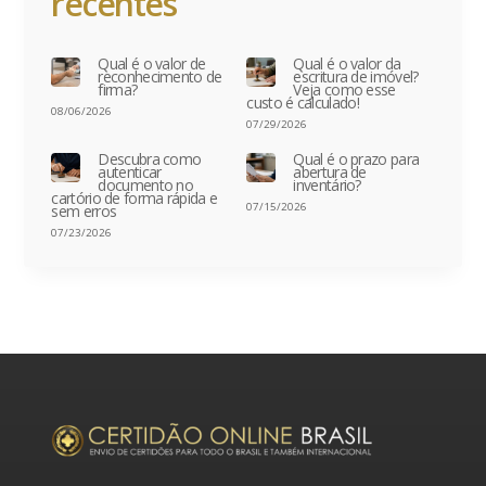
recentes
Qual é o valor de
Qual é o valor da
reconhecimento de
escritura de imóvel?
firma?
Veja como esse
custo é calculado!
08/06/2026
07/29/2026
Descubra como
Qual é o prazo para
autenticar
abertura de
documento no
inventário?
cartório de forma rápida e
07/15/2026
sem erros
07/23/2026