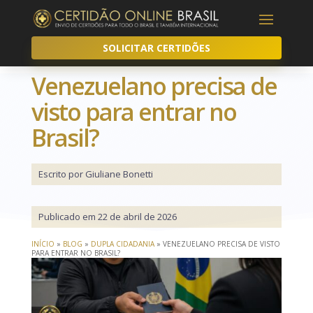
SOLICITAR CERTIDÕES
Venezuelano precisa de
visto para entrar no
Brasil?
Escrito por Giuliane Bonetti
Publicado em 22 de abril de 2026
INÍCIO
»
BLOG
»
DUPLA CIDADANIA
»
VENEZUELANO PRECISA DE VISTO
PARA ENTRAR NO BRASIL?