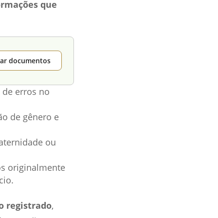
ormações que
itar documentos
 de erros no
ção de gênero e
aternidade ou
os originalmente
cio.
o registrado
,