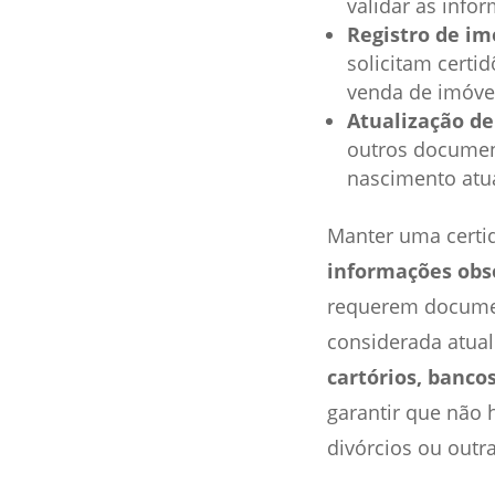
validar as info
Registro de im
solicitam certi
venda de imóvei
Atualização d
outros documen
nascimento atua
Manter uma certi
informações obs
requerem documen
considerada atua
cartórios, banco
garantir que não
divórcios ou outr