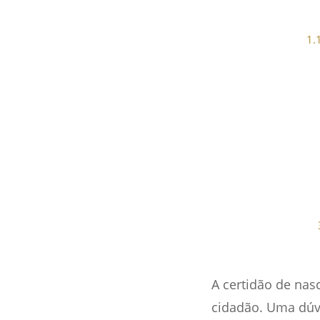
1.
A certidão de na
cidadão. Uma dúvi