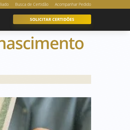
iliado
Busca de Certidão
Acompanhar Pedido
SOLICITAR CERTIDÕES
e nascimento