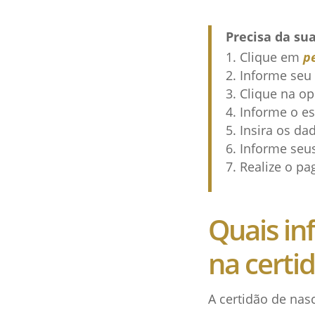
Precisa da su
Clique em
p
Informe seu 
Clique na o
Informe o es
Insira os da
Informe seu
Realize o pa
Quais in
na certi
A certidão de nas