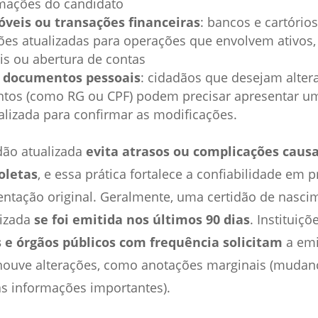
rmações do candidato
óveis ou transações financeiras
: bancos e cartóri
dões atualizadas para operações que envolvem ativo
s ou abertura de contas
e documentos pessoais
: cidadãos que desejam alte
tos (como RG ou CPF) podem precisar apresentar um
lizada para confirmar as modificações.
dão atualizada
evita atrasos ou complicações caus
oletas
, e essa prática fortalece a confiabilidade em 
tação original. Geralmente, uma certidão de nasci
lizada
se foi emitida nos últimos 90 dias
. Instituiç
s e órgãos públicos com frequência solicitam
a emi
 houve alterações, como anotações marginais (mudan
as informações importantes).