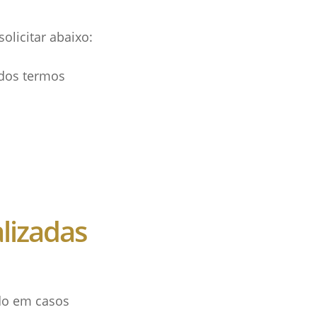
olicitar abaixo:
 dos termos
lizadas
do em casos