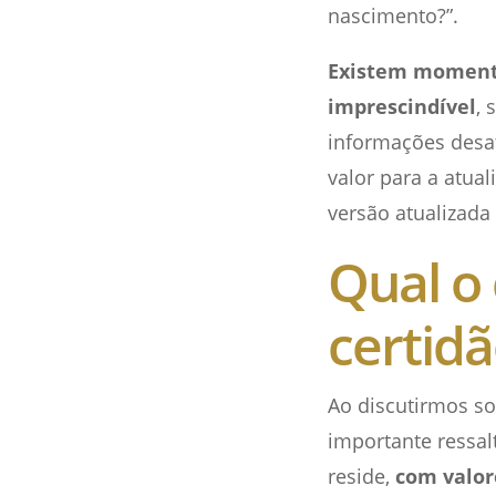
nascimento?”.
Existem momento
imprescindível
, 
informações desat
valor para a atua
versão atualizada
Qual o 
certid
Ao discutirmos so
importante ressal
reside,
com valor