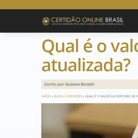
Qual é o va
atualizada?
Escrito por Giuliane Bonetti
INÍCIO
»
BLOG
»
CERTIDÕES
»
QUAL É O VALOR DA CERTIDÃO DE