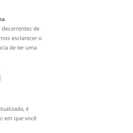
na
s decorrentes de
emos esclarecer o
ncia de ter uma
a
tualizada, é
do
em que você