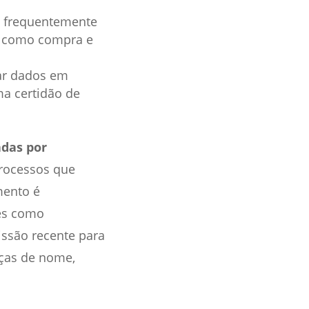
os frequentemente
s, como compra e
rar dados em
a certidão de
adas por
processos que
mento é
ões como
ssão recente para
ças de nome,