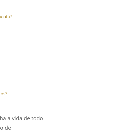
mento?
dos?
a a vida de todo
ão de