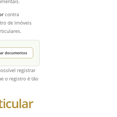
umentais.
or
contra
stro de Imóveis
ticulares.
itar documentos
ossível registrar
e o registro é tão
ticular