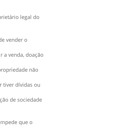
rietário legal do
de vender o
ir a venda, doação
 propriedade não
 tiver dívidas ou
ução de sociedade
o impede que o