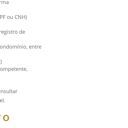
irma
CPF ou CNH)
registro de
condomínio, entre
)
competente,
onsultar
el.
 o