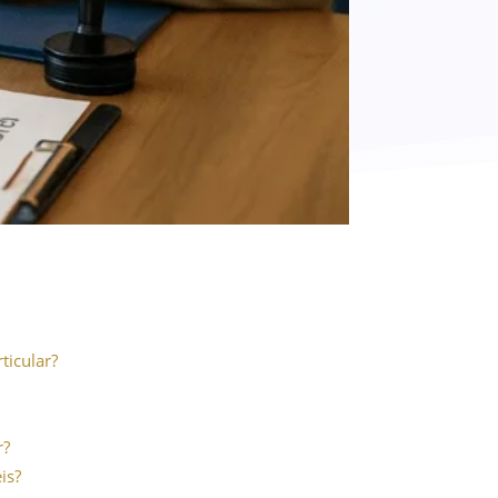
ticular?
r?
is?