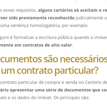
esses requisitos,
alguns cartórios só aceitam o re
tiver sido previamente reconhecido
judicialmente 
o uma sentença homologatória, por exemplo.
uro é formalizar a escritura pública quando o imóvel
mente em contratos de alto valor
.
cumentos são necessários
r um contrato particular?
 contrato particular de compra e venda no Cartório de
sário apresentar uma série de documentos que 
ato e os dados do imóvel. Os principais são: