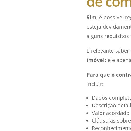
de com
Sim
, é possível 
esteja devidament
alguns requisitos 
É relevante saber 
imóvel
; ele apen
Para que o contr
incluir:
Dados completo
Descrição detal
Valor acordado
Cláusulas sobre
Reconhecimento 