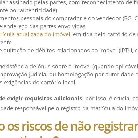
ular assinado pelas partes, com reconhecimento de f
nte por autenticidade)
mentos pessoais do comprador e do vendedor (RG, 
 endereço das partes envolvidas
rícula atualizada do imóvel
, emitida pelo cartório de 
ente
quitação de débitos relacionados ao imóvel (IPTU, 
nexistência de ônus sobre o imóvel (quando aplicável
 aprovação judicial ou homologação por autoridade 
exigências do cartório local.
e exigir requisitos adicionais
; por isso, é crucial c
dade responsável pelo registro da matrícula do imóv
 os riscos de não registrar