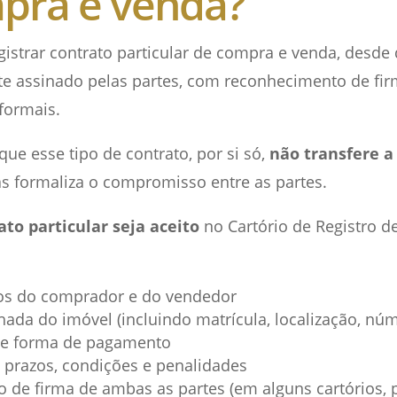
pra e venda?
registrar contrato particular de compra e venda, des
e assinado pelas partes, com reconhecimento de fir
formais.
que esse tipo de contrato, por si só,
não transfere a
as formaliza o compromisso entre as partes.
ato particular seja aceito
no Cartório de Registro d
s do comprador e do vendedor
hada do imóvel (incluindo matrícula, localização, núm
 e forma de pagamento
 prazos, condições e penalidades
de firma de ambas as partes (em alguns cartórios, p