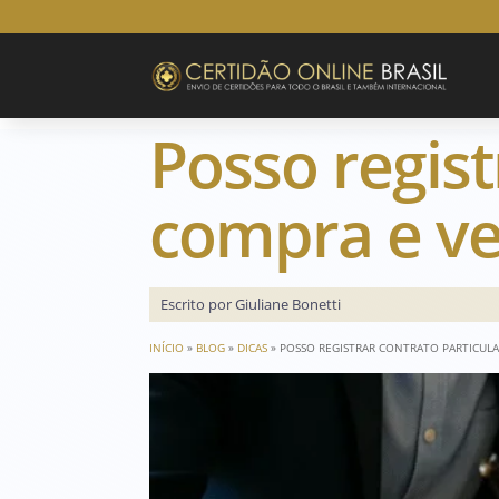
Posso regist
compra e v
Escrito por Giuliane Bonetti
INÍCIO
»
BLOG
»
DICAS
»
POSSO REGISTRAR CONTRATO PARTICULA