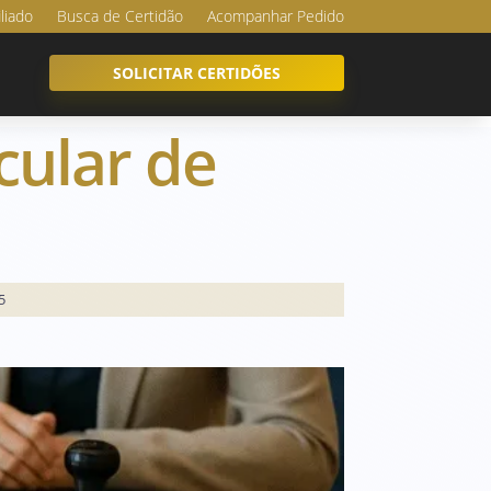
iliado
Busca de Certidão
Acompanhar Pedido
SOLICITAR CERTIDÕES
cular de
5