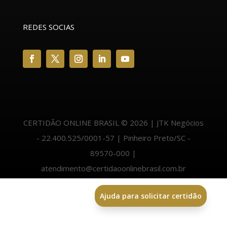
REDES SOCIAS
CERTIDÃO ONLINE BRASIL © 2026 | JTK Negócios
- 22.400.525/0001-57 | Pinheiro Preto/SC -
89570-000 |
atendimento@certidaoonlinebrasil.com.br
Ajuda para solicitar certidão