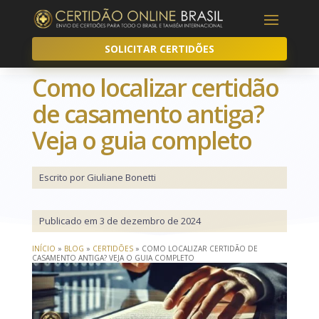
SOLICITAR CERTIDÕES
Como localizar certidão
de casamento antiga?
Veja o guia completo
Escrito por Giuliane Bonetti
Publicado em 3 de dezembro de 2024
INÍCIO
»
BLOG
»
CERTIDÕES
»
COMO LOCALIZAR CERTIDÃO DE
CASAMENTO ANTIGA? VEJA O GUIA COMPLETO