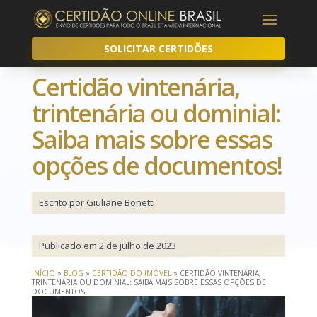
SOLICITAR CERTIDÕES
Certidão vintenária,
trintenária ou dominial:
Saiba mais sobre essas
opções de documentos!
Escrito por Giuliane Bonetti
Publicado em 2 de julho de 2023
INÍCIO
»
BLOG
»
CERTIDÃO DO IMÓVEL
»
CERTIDÃO VINTENÁRIA,
TRINTENÁRIA OU DOMINIAL: SAIBA MAIS SOBRE ESSAS OPÇÕES DE
DOCUMENTOS!