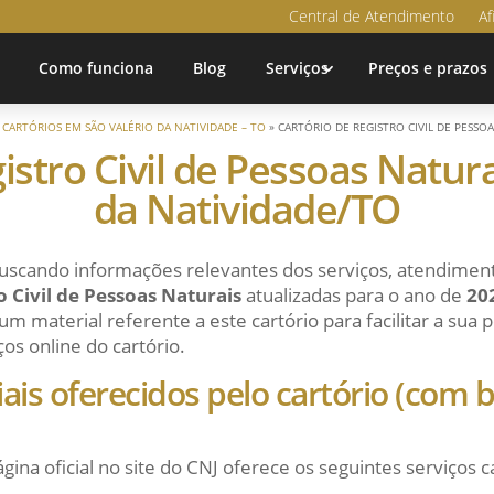
Central de Atendimento
Af
Como funciona
Blog
Serviços
Preços e prazos
»
CARTÓRIOS EM SÃO VALÉRIO DA NATIVIDADE – TO
»
CARTÓRIO DE REGISTRO CIVIL DE PESSO
istro Civil de Pessoas Natura
da Natividade/TO
uscando informações relevantes dos serviços, atendiment
o Civil de Pessoas Naturais
atualizadas para o ano de
20
m material referente a este cartório para facilitar a sua
ços online do cartório.
ciais oferecidos pelo cartório (com
ágina oficial no site do CNJ oferece os seguintes serviços c