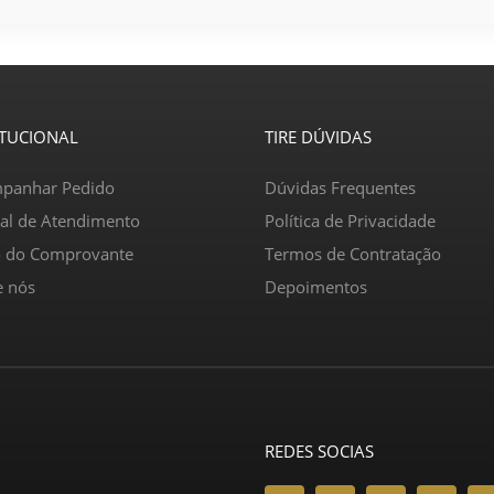
ITUCIONAL
TIRE DÚVIDAS
panhar Pedido
Dúvidas Frequentes
ral de Atendimento
Política de Privacidade
o do Comprovante
Termos de Contratação
e nós
Depoimentos
REDES SOCIAS