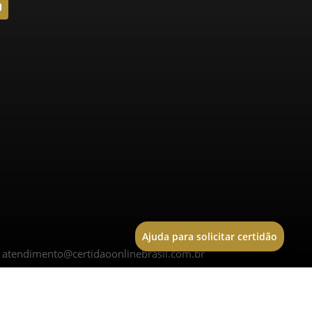
Ajuda para solicitar certidão
|
atendimento@certidaoonlinebrasil.com.br