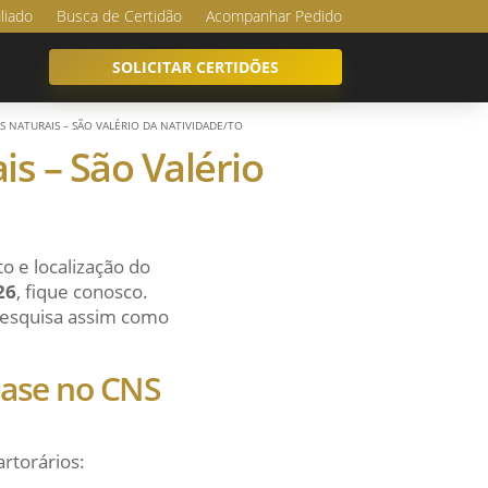
iliado
Busca de Certidão
Acompanhar Pedido
SOLICITAR CERTIDÕES
AS NATURAIS – SÃO VALÉRIO DA NATIVIDADE/TO
is – São Valério
o e localização do
26
, fique conosco.
 pesquisa assim como
 base no CNS
artorários: