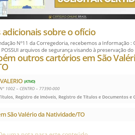
adicionais sobre o ofício
dação Nº11 da Corregedoria, recebemos a Informação : 
 POSSUI arquivos de segurança visando à preservação do 
bém outros cartórios em São Valér
TO
 VALERIO
(ATIVO)
N° 1002 – CENTRO – 77390-000
em São Valério da Natividade/TO
De uma nota para este conteúdo.