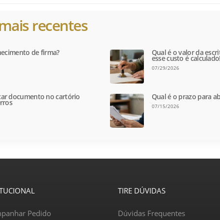
mais recentes
hecimento de firma?
Qual é o valor da escr
esse custo é calculado
07/29/2026
ar documento no cartório
Qual é o prazo para ab
rros
07/15/2026
ITUCIONAL
TIRE DÚVIDAS
panhar Pedido
Dúvidas Frequentes