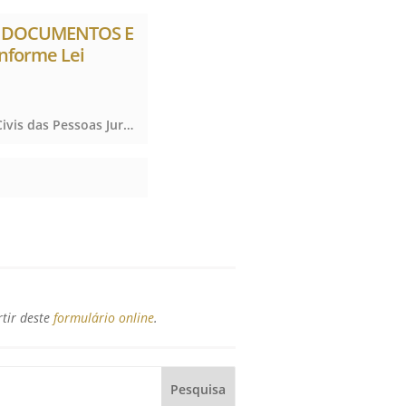
S, DOCUMENTOS E
nforme Lei
Notas, Protesto de Títulos, Registro de Imóveis, Registro de Títulos e Documentos e Civis das Pessoas Jurídicas, Notas, Protesto de Títulos, Registro de Imóveis, Registro de Títulos e Documentos e Civis das Pessoas Jurídicas, Notas, Protesto de Títulos, Registro de Imóveis, Registro de Títulos e Documentos e Civis das Pessoas Jurídicas
rtir deste
formulário online
.