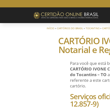
INÍCIO
»
CARTÓRIOS DO BRASIL
»
TOCANTINS
»
CARTÓ
CARTÓRIO IV
Notarial e Re
Para você que está b
CARTÓRIO IVONE CAR
do Tocantins – TO
a
referente a este cart
cartório.
Serviços ofi
12.857-9)