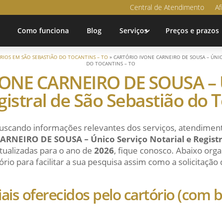
Central de Atendimento
Af
Como funciona
Blog
Serviços
Preços e prazos
RIOS EM SÃO SEBASTIÃO DO TOCANTINS – TO
»
CARTÓRIO IVONE CARNEIRO DE SOUSA – ÚNIC
DO TOCANTINS – TO
ONE CARNEIRO DE SOUSA – Ú
gistral de São Sebastião do 
uscando informações relevantes dos serviços, atendiment
NEIRO DE SOUSA – Único Serviço Notarial e Registra
tualizadas para o ano de
2026
, fique conosco. Abaixo or
ório para facilitar a sua pesquisa assim como a solicitação
ciais oferecidos pelo cartório (com