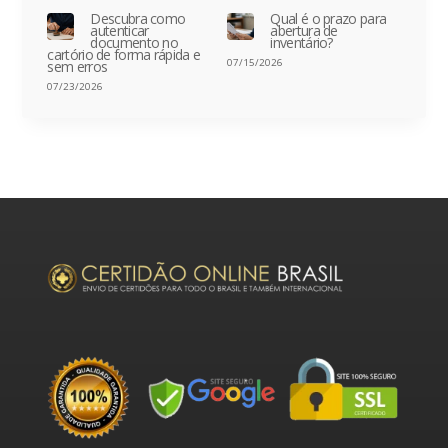
Descubra como
Qual é o prazo para
autenticar
abertura de
documento no
inventário?
cartório de forma rápida e
07/15/2026
sem erros
07/23/2026