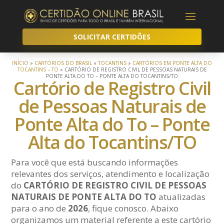
SOLICITAR CERTIDÕES
INÍCIO
»
CARTÓRIOS DO BRASIL
»
TOCANTINS
»
CARTÓRIOS EM PONTE ALTA DO
TOCANTINS – TO
»
CARTÓRIO DE REGISTRO CIVIL DE PESSOAS NATURAIS DE
PONTE ALTA DO TO – PONTE ALTA DO TOCANTINS/TO
Cartório de Registro Civil
de Pessoas Naturais de
Ponte Alta do To – Ponte
Alta do Tocantins/TO
Para você que está buscando informações
relevantes dos serviços, atendimento e localização
do
CARTÓRIO DE REGISTRO CIVIL DE PESSOAS
NATURAIS DE PONTE ALTA DO TO
atualizadas
para o ano de
2026
, fique conosco. Abaixo
organizamos um material referente a este cartório