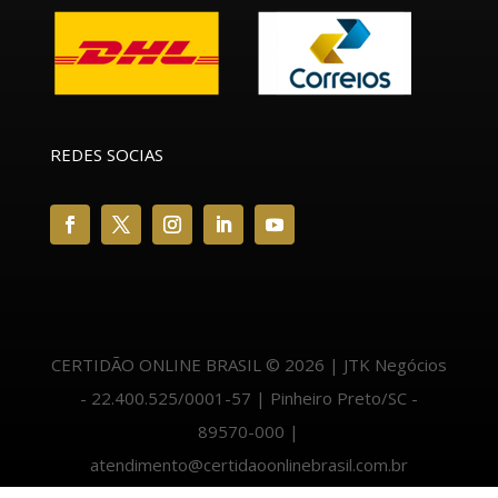
REDES SOCIAS
CERTIDÃO ONLINE BRASIL © 2026 | JTK Negócios
- 22.400.525/0001-57 | Pinheiro Preto/SC -
89570-000 |
atendimento@certidaoonlinebrasil.com.br