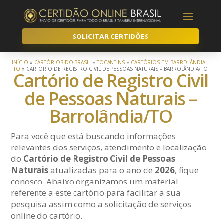
SOLICITAR CERTIDÕES
INÍCIO
»
CARTÓRIOS DO BRASIL
»
TOCANTINS
»
CARTÓRIOS EM BARROLÂNDIA –
TO
»
CARTÓRIO DE REGISTRO CIVIL DE PESSOAS NATURAIS – BARROLÂNDIA/TO
Cartório de Registro Civil
de Pessoas Naturais –
Barrolândia/TO
Para você que está buscando informações
relevantes dos serviços, atendimento e localização
do
Cartório de Registro Civil de Pessoas
Naturais
atualizadas para o ano de
2026
, fique
conosco. Abaixo organizamos um material
referente a este cartório para facilitar a sua
pesquisa assim como a solicitação de serviços
online do cartório.