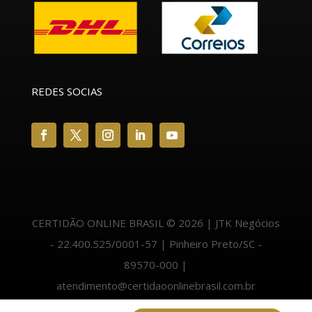
REDES SOCIAS
CERTIDÃO ONLINE BRASIL © 2026 | JTK Negócios
- 22.400.525/0001-57 | Pinheiro Preto/SC -
89570-000 |
atendimento@certidaoonlinebrasil.com.br