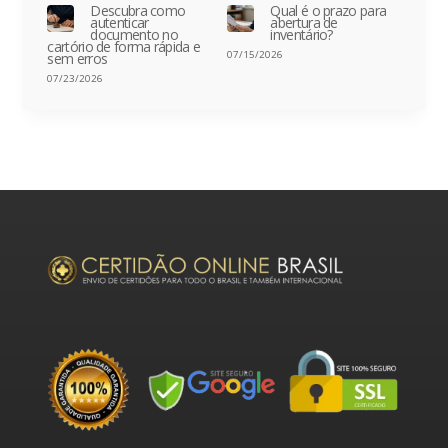
Descubra como
Qual é o prazo para
autenticar
abertura de
documento no
inventário?
cartório de forma rápida e
07/15/2026
sem erros
07/23/2026