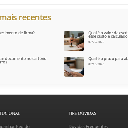
mais recentes
hecimento de firma?
Qual é o valor da escr
esse custo é calculado
07/29/2026
ar documento no cartório
Qual é o prazo para ab
rros
07/15/2026
ITUCIONAL
TIRE DÚVIDAS
panhar Pedido
Dúvidas Frequentes