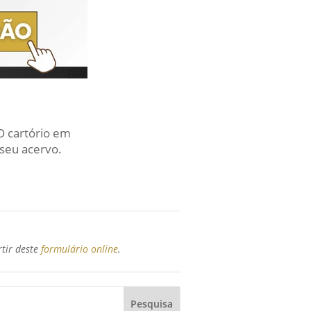
O cartório em
seu acervo.
rtir deste
formulário online
.