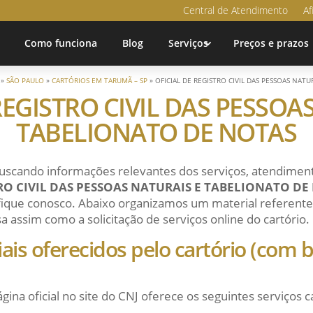
Central de Atendimento
Af
Como funciona
Blog
Serviços
Preços e prazos
»
SÃO PAULO
»
CARTÓRIOS EM TARUMÃ – SP
»
OFICIAL DE REGISTRO CIVIL DAS PESSOAS NAT
REGISTRO CIVIL DAS PESSOA
TABELIONATO DE NOTAS
uscando informações relevantes dos serviços, atendiment
TRO CIVIL DAS PESSOAS NATURAIS E TABELIONATO DE
 fique conosco. Abaixo organizamos um material referente 
isa assim como a solicitação de serviços online do cartório.
ciais oferecidos pelo cartório (com
ágina oficial no site do CNJ oferece os seguintes serviços c