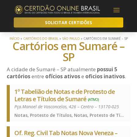
SOLICITAR CERTIDÕES
INÍCIO
»
CARTÓRIOS DO BRASIL
»
SÃO PAULO
»
CARTÓRIOS EM SUMARÉ – SP
Cartórios em Sumaré –
SP
A cidade de Sumaré – SP atualmente
possui 5
cartórios
entre
ofícios ativos
e
oficios inativos
.
1º Tabelião de Notas e de Protesto de
Letras e Títulos de Sumaré
(ATIVO)
Pça.Manoel de Vasconcelos, 426 – Centro – 13170-025
Notas, Protesto de Títulos, Notas, Protesto de Títulos, Notas, Protesto de Títulos
Of. Reg. Civil Tab Notas Nova Veneza –