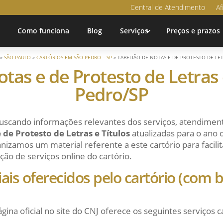
Central de Atendimento
Af
Como funciona
Blog
Serviços
Preços e prazos
»
SÃO PAULO
»
CARTÓRIOS EM SÃO PEDRO – SP
»
TABELIÃO DE NOTAS E DE PROTESTO DE LET
tas e de Protesto de Letras 
Pedro/SP
uscando informações relevantes dos serviços, atendiment
 de Protesto de Letras e Títulos
atualizadas para o ano
nizamos um material referente a este cartório para facilit
ção de serviços online do cartório.
ciais oferecidos pelo cartório (com
ágina oficial no site do CNJ oferece os seguintes serviços c