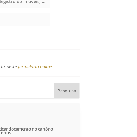
Registro de Imóveis, Registro de Títulos e Documentos e Civis das Pessoas Jurídicas, Registro de Imóveis, Registro de Títulos e Documentos e Civis das Pessoas Jurídicas, Registro de Imóveis, Registro de Títulos e Documentos e Civis das Pessoas Jurídicas
rtir deste
formulário online
.
icar documento no cartório
 erros