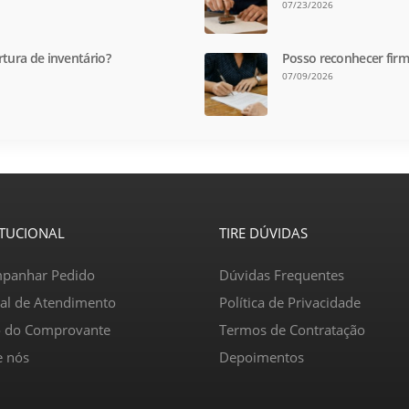
07/23/2026
rtura de inventário?
Posso reconhecer firm
07/09/2026
ITUCIONAL
TIRE DÚVIDAS
panhar Pedido
Dúvidas Frequentes
ral de Atendimento
Política de Privacidade
o do Comprovante
Termos de Contratação
e nós
Depoimentos