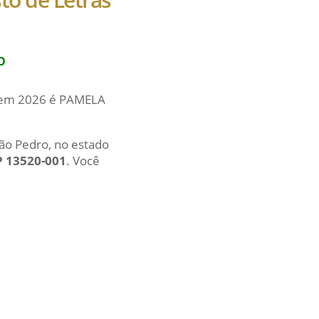
O
al em 2026 é PAMELA
São Pedro, no estado
P 13520-001
. Você