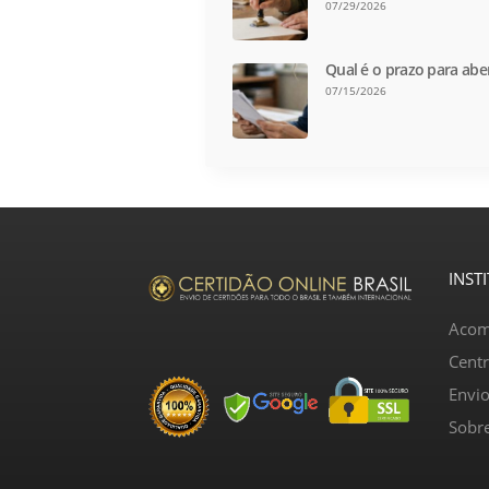
07/29/2026
Qual é o prazo para abe
07/15/2026
INST
Acom
Cent
Envi
Sobr