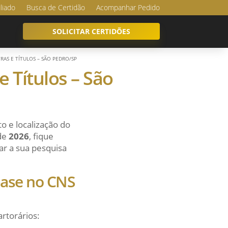
iliado
Busca de Certidão
Acompanhar Pedido
SOLICITAR CERTIDÕES
RAS E TÍTULOS – SÃO PEDRO/SP
e Títulos – São
o e localização do
 de
2026
, fique
ar a sua pesquisa
 base no CNS
artorários: