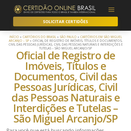
SOLICITAR CERTIDÕES
INÍCIO
»
CARTÓRIOS DO BRASIL
»
SÃO PAULO
»
CARTÓRIOS EM SÃO MIGUEL
ARCANJO – SP
»
OFICIAL DE REGISTRO DE IMÓVEIS, TÍTULOS E DOCUMENTOS,
CIVIL DAS PESSOAS JURÍDICAS, CIVIL DAS PESSOAS NATURAIS E INTERDIÇÕES E
TUTELAS – SÃO MIGUEL ARCANJO/SP
Oficial de Registro de
Imóveis, Títulos e
Documentos, Civil das
Pessoas Jurídicas, Civil
das Pessoas Naturais e
Interdições e Tutelas –
São Miguel Arcanjo/SP
Para você que está buscando informações