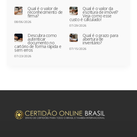
Qual é o valor de
Qual é o valor da
reconhecimento de
escritura de imóvel?
firma?
Veja como esse
custo é calculado!
08/06/2026
07/29/2026
Descubra como
Qual é o prazo para
autenticar
abertura de
documento no
inventário?
cartório de forma rápida e
07/15/2026
sem erros
07/23/2026