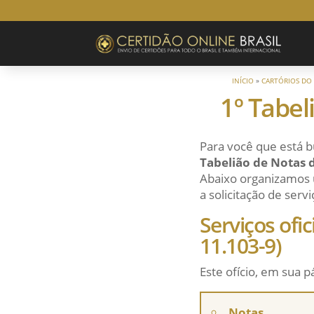
INÍCIO
»
CARTÓRIOS DO 
1º Tabel
Para você que está b
Tabelião de Notas 
Abaixo organizamos u
a solicitação de servi
Serviços ofi
11.103-9)
Este ofício, em sua p
Notas