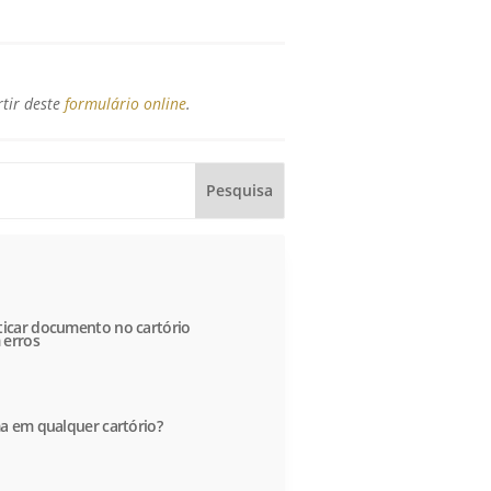
rtir deste
formulário online
.
icar documento no cartório
 erros
a em qualquer cartório?