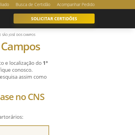
iliado
Busca de Certidão
Acompanhar Pedido
SOLICITAR CERTIDÕES
E SÃO JOSÉ DOS CAMPOS
os Campos
o e localização do
1º
 fique conosco.
 pesquisa assim como
 base no CNS
artorários: