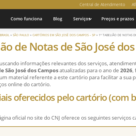
Central de Atendimento
Af
Como funciona
Blog
Serviços
Preços e prazos
BRASIL
»
SÃO PAULO
»
CARTÓRIOS EM SÃO JOSÉ DOS CAMPOS – SP
»
1º TABELIÃO DE NOTAS D
ião de Notas de São José d
uscando informações relevantes dos serviços, atendiment
de São José dos Campos
atualizadas para o ano de
2026
,
m material referente a este cartório para facilitar a sua
ços online do cartório.
ciais oferecidos pelo cartório (com
ágina oficial no site do CNJ oferece os seguintes serviços c