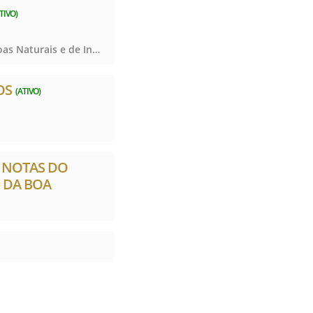
TIVO)
Registro Civil das Pessoas Naturais e de Interdições e Tutelas, Registro Civil das Pessoas Naturais e de Interdições e Tutelas, Registro Civil das Pessoas Naturais e de Interdições e Tutelas
OS
(ATIVO)
E NOTAS DO
 DA BOA