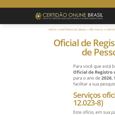
INÍCIO
»
CARTÓRIOS DO BRASIL
»
SÃO PAULO
»
CARTÓR
Oficial de Regi
de Pesso
Para você que está b
Oficial de Registro
para o ano de
2026
,
facilitar a sua pesqu
Serviços ofi
12.023-8)
Este ofício, em sua p