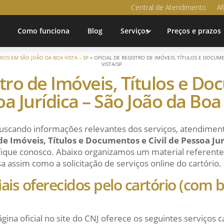
Central de Atendimento
Af
Como funciona
Blog
Serviços
Preços e prazos
IOS EM SÃO JOÃO DA BOA VISTA – SP
»
OFICIAL DE REGISTRO DE IMÓVEIS, TÍTULOS E DOCUME
VISTA/SP
stro de Imóveis, Títulos e Do
a Jurídica – São João da Boa
uscando informações relevantes dos serviços, atendiment
 de Imóveis, Títulos e Documentos e Civil de Pessoa Jur
 fique conosco. Abaixo organizamos um material referente 
isa assim como a solicitação de serviços online do cartório.
ciais oferecidos pelo cartório (com
ágina oficial no site do CNJ oferece os seguintes serviços c