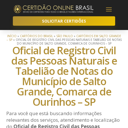
SOLICITAR CERTIDÕES
INÍCIO
»
CARTÓRIOS DO BRASIL
»
SÃO PAULO
»
CARTÓRIOS EM SALTO GRANDE
– SP
»
OFICIAL DE REGISTRO CIVIL DAS PESSOAS NATURAIS E TABELIÃO DE NOTAS
DO MUNICÍPIO DE SALTO GRANDE, COMARCA DE OURINHOS – SP
Oficial de Registro Civil
das Pessoas Naturais e
Tabelião de Notas do
Município de Salto
Grande, Comarca de
Ourinhos – SP
Para você que está buscando informações
relevantes dos serviços, atendimento e localização
do
Oficial de Registro Civil das Pessoas