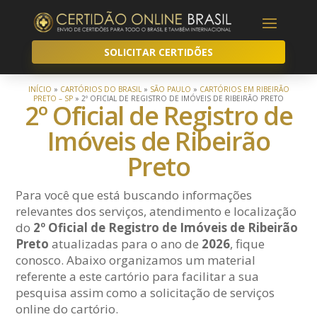
SOLICITAR CERTIDÕES
INÍCIO
»
CARTÓRIOS DO BRASIL
»
SÃO PAULO
»
CARTÓRIOS EM RIBEIRÃO
PRETO – SP
»
2º OFICIAL DE REGISTRO DE IMÓVEIS DE RIBEIRÃO PRETO
2º Oficial de Registro de
Imóveis de Ribeirão
Preto
Para você que está buscando informações
relevantes dos serviços, atendimento e localização
do
2º Oficial de Registro de Imóveis de Ribeirão
Preto
atualizadas para o ano de
2026
, fique
conosco. Abaixo organizamos um material
referente a este cartório para facilitar a sua
pesquisa assim como a solicitação de serviços
online do cartório.