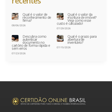
recentes
Qual é o valor de
Qual é o valor da
reconhecimento de
escritura de imóvel?
firma?
Veja como esse
custo é calculado!
08/06/2026
07/29/2026
Descubra como
Qual é o prazo para
autenticar
abertura de
documento no
inventário?
cartório de forma rápida e
07/15/2026
sem erros
07/23/2026