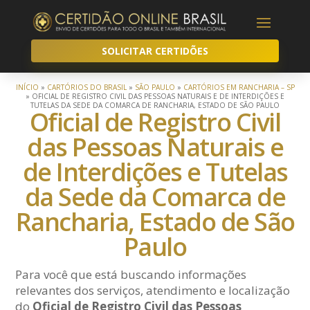
SOLICITAR CERTIDÕES
INÍCIO
»
CARTÓRIOS DO BRASIL
»
SÃO PAULO
»
CARTÓRIOS EM RANCHARIA – SP
»
OFICIAL DE REGISTRO CIVIL DAS PESSOAS NATURAIS E DE INTERDIÇÕES E
TUTELAS DA SEDE DA COMARCA DE RANCHARIA, ESTADO DE SÃO PAULO
Oficial de Registro Civil
das Pessoas Naturais e
de Interdições e Tutelas
da Sede da Comarca de
Rancharia, Estado de São
Paulo
Para você que está buscando informações
relevantes dos serviços, atendimento e localização
do
Oficial de Registro Civil das Pessoas