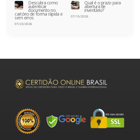
Descubra como
Qual é o prazo para
autenticar
abertura de
documento no
inventário?
cartório de forma rápida e
07/15/2026
sem erros
07/23/2026