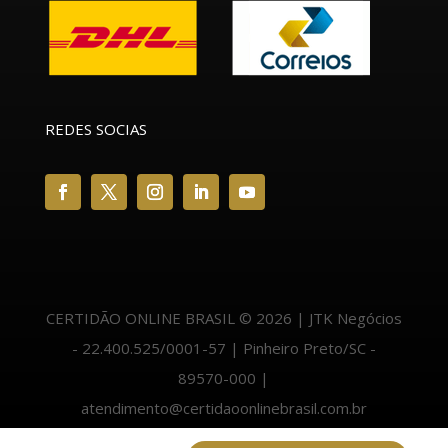
REDES SOCIAS
CERTIDÃO ONLINE BRASIL © 2026 | JTK Negócios
- 22.400.525/0001-57 | Pinheiro Preto/SC -
89570-000 |
atendimento@certidaoonlinebrasil.com.br