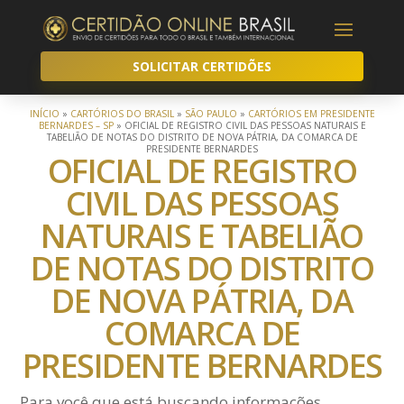
SOLICITAR CERTIDÕES
INÍCIO
»
CARTÓRIOS DO BRASIL
»
SÃO PAULO
»
CARTÓRIOS EM PRESIDENTE
BERNARDES – SP
»
OFICIAL DE REGISTRO CIVIL DAS PESSOAS NATURAIS E
TABELIÃO DE NOTAS DO DISTRITO DE NOVA PÁTRIA, DA COMARCA DE
PRESIDENTE BERNARDES
OFICIAL DE REGISTRO
CIVIL DAS PESSOAS
NATURAIS E TABELIÃO
DE NOTAS DO DISTRITO
DE NOVA PÁTRIA, DA
COMARCA DE
PRESIDENTE BERNARDES
Para você que está buscando informações