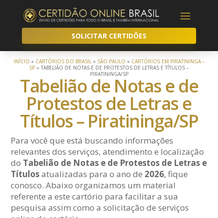
SOLICITAR CERTIDÕES
INÍCIO
»
CARTÓRIOS DO BRASIL
»
SÃO PAULO
»
CARTÓRIOS EM PIRATININGA –
SP
»
TABELIÃO DE NOTAS E DE PROTESTOS DE LETRAS E TÍTULOS –
PIRATININGA/SP
Tabelião de Notas e de
Protestos de Letras e
Títulos – Piratininga/SP
Para você que está buscando informações
relevantes dos serviços, atendimento e localização
do
Tabelião de Notas e de Protestos de Letras e
Títulos
atualizadas para o ano de
2026
, fique
conosco. Abaixo organizamos um material
referente a este cartório para facilitar a sua
pesquisa assim como a solicitação de serviços