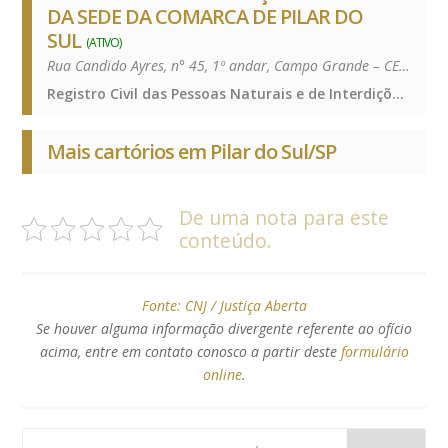
DA SEDE DA COMARCA DE PILAR DO
SUL
(ATIVO)
Rua Candido Ayres, n° 45, 1º andar, Campo Grande – CEP 18185000 – Campo Grande – 18185-000
Registro Civil das Pessoas Naturais e de Interdições e Tutelas, Registro de Imóveis, Registro de Títulos e Documentos e Civis das Pessoas Jurídicas, Registro Civil das Pessoas Naturais e de Interdições e Tutelas, Registro de Imóveis, Registro de Títulos e Documentos e Civis das Pessoas Jurídicas, Registro Civil das Pessoas Naturais e de Interdições e Tutelas, Registro de Imóveis, Registro de Títulos e Documentos e Civis das Pessoas Jurídicas
Mais cartórios em Pilar do Sul/SP
De uma nota para este
conteúdo.
Fonte:
CNJ / Justiça Aberta
Se houver alguma informação divergente referente ao ofício
acima, entre em contato conosco a partir deste
formulário
online
.