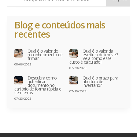
Blog e conteúdos mais
recentes
Qual é o valor de
Qual é o valor da
reconhecimento de
escritura de imóvel?
firma?
Veja como esse
custo é calculado!
08/06/2026
07/29/2026
Descubra como
Qual é o prazo para
autenticar
abertura de
documento no
inventário?
cartório de forma rápida e
07/15/2026
sem erros
07/23/2026