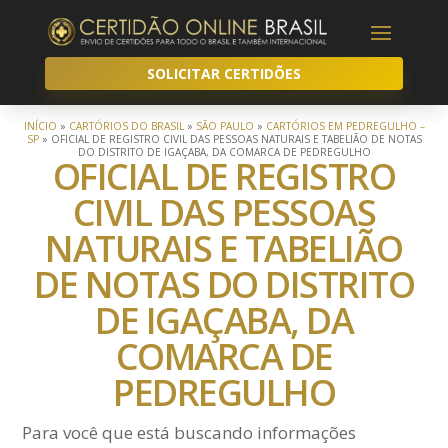
SOLICITAR CERTIDÕES
INÍCIO
»
CARTÓRIOS DO BRASIL
»
SÃO PAULO
»
CARTÓRIOS EM PEDREGULHO –
SP
»
OFICIAL DE REGISTRO CIVIL DAS PESSOAS NATURAIS E TABELIÃO DE NOTAS
DO DISTRITO DE IGAÇABA, DA COMARCA DE PEDREGULHO
OFICIAL DE REGISTRO
CIVIL DAS PESSOAS
NATURAIS E TABELIÃO
DE NOTAS DO DISTRITO
DE IGAÇABA, DA
COMARCA DE
PEDREGULHO
Para você que está buscando informações