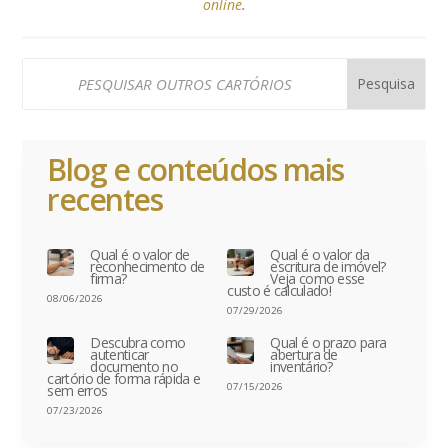
online
.
Blog e conteúdos mais
recentes
Qual é o valor de
Qual é o valor da
reconhecimento de
escritura de imóvel?
firma?
Veja como esse
custo é calculado!
08/06/2026
07/29/2026
Descubra como
Qual é o prazo para
autenticar
abertura de
documento no
inventário?
cartório de forma rápida e
07/15/2026
sem erros
07/23/2026