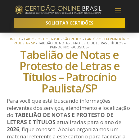
SOLICITAR CERTIDÕES
INÍCIO
»
CARTÓRIOS DO BRASIL
»
SÃO PAULO
»
CARTÓRIOS EM PATROCÍNIO
PAULISTA – SP
»
TABELIÃO DE NOTAS E PROTESTO DE LETRAS E TÍTULOS –
PATROCÍNIO PAULISTA/SP
Tabelião de Notas e
Protesto de Letras e
Títulos – Patrocínio
Paulista/SP
Para você que está buscando informações
relevantes dos serviços, atendimento e localização
do
TABELIÃO DE NOTAS E PROTESTO DE
LETRAS E TÍTULOS
atualizadas para o ano de
2026
, fique conosco. Abaixo organizamos um
material referente a este cartório para facilitar a