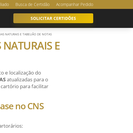
iliado
Busca de Certidão
Acompanhar Pedido
SOLICITAR CERTIDÕES
SOAS NATURAIS E TABELIÃO DE NOTAS
S NATURAIS E
o e localização do
AS
atualizadas para o
artório para facilitar
 base no CNS
artorários: