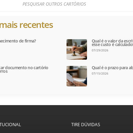
mais recentes
hecimento de firma?
Qual é o valor da escr
esse custo é calculado
07/29/2026
ar documento no cartório
Qual é o prazo para ab
rros
07/15/2026
ITUCIONAL
TIRE DÚVIDAS