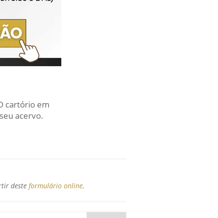
O cartório em
seu acervo.
rtir deste
formulário online
.