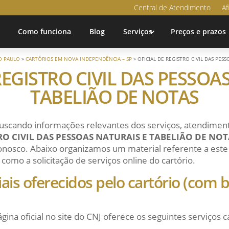
Central de Atendimento
Af
Como funciona
Blog
Serviços
Preços e prazos
O PAULO
»
CARTÓRIOS EM NOVA INDEPENDÊNCIA – SP
»
OFICIAL DE REGISTRO CIVIL DAS PES
REGISTRO CIVIL DAS PESSOA
TABELIÃO DE NOTAS
uscando informações relevantes dos serviços, atendiment
RO CIVIL DAS PESSOAS NATURAIS E TABELIÃO DE NOT
conosco. Abaixo organizamos um material referente a este c
como a solicitação de serviços online do cartório.
ciais oferecidos pelo cartório (com
ágina oficial no site do CNJ oferece os seguintes serviços c