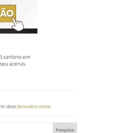
O cartório em
seu acervo.
rtir deste
formulário online
.