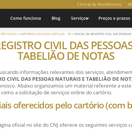
Central de Atendimento
Af
Como funciona
Blog
Serviços
Preços e prazos
»
SÃO PAULO
»
CARTÓRIOS EM NOVA CASTILHO – SP
»
OFICIAL DE REGISTRO CIVIL DAS PESSOA
REGISTRO CIVIL DAS PESSOA
TABELIÃO DE NOTAS
uscando informações relevantes dos serviços, atendiment
RO CIVIL DAS PESSOAS NATURAIS E TABELIÃO DE NOT
conosco. Abaixo organizamos um material referente a este c
como a solicitação de serviços online do cartório.
ciais oferecidos pelo cartório (com
ágina oficial no site do CNJ oferece os seguintes serviços c