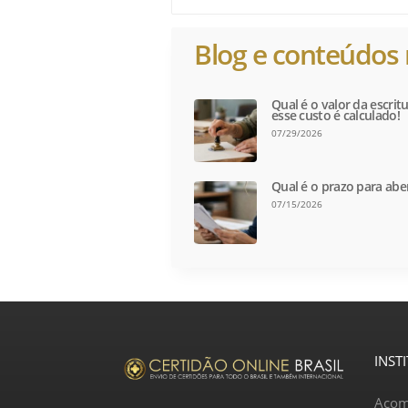
Blog e conteúdos 
Qual é o valor da escri
esse custo é calculado!
07/29/2026
Qual é o prazo para abe
07/15/2026
INST
Acom