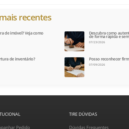
mais recentes
tura de imóvel? Veja como
Descubra como autent
de forma rápida e sem
07/23/2026
rtura de inventário?
Posso reconhecer firm
07/09/2026
ITUCIONAL
TIRE DÚVIDAS
panhar Pedido
Dúvidas Frequentes