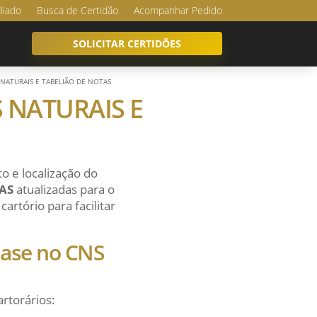
iliado
Busca de Certidão
Acompanhar Pedido
SOLICITAR CERTIDÕES
S NATURAIS E TABELIÃO DE NOTAS
S NATURAIS E
o e localização do
AS
atualizadas para o
artório para facilitar
 base no CNS
artorários: