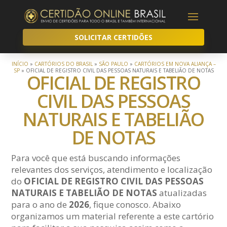
SOLICITAR CERTIDÕES
INÍCIO
»
CARTÓRIOS DO BRASIL
»
SÃO PAULO
»
CARTÓRIOS EM NOVA ALIANÇA –
SP
»
OFICIAL DE REGISTRO CIVIL DAS PESSOAS NATURAIS E TABELIÃO DE NOTAS
OFICIAL DE REGISTRO
CIVIL DAS PESSOAS
NATURAIS E TABELIÃO
DE NOTAS
Para você que está buscando informações
relevantes dos serviços, atendimento e localização
do
OFICIAL DE REGISTRO CIVIL DAS PESSOAS
NATURAIS E TABELIÃO DE NOTAS
atualizadas
para o ano de
2026
, fique conosco. Abaixo
organizamos um material referente a este cartório