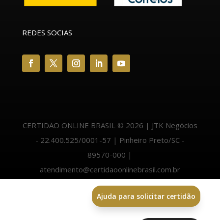
REDES SOCIAS
CERTIDÃO ONLINE BRASIL © 2026 | JTK Negócios
- 22.400.525/0001-57 | Pinheiro Preto/SC -
89570-000 |
atendimento@certidaoonlinebrasil.com.br
Ajuda para solicitar certidão