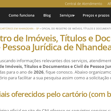
Central de Atendimento
Af
Como funciona
Blog
Serviços
Preços e prazos
»
CARTÓRIOS EM NHANDEARA – SP
»
OFICIAL DO REGISTRO DE IMÓVEIS, TÍTULOS E DOCUMENTO
stro de Imóveis, Títulos e Do
 Pessoa Jurídica de Nhande
uscando informações relevantes dos serviços, atendiment
 de Imóveis, Títulos e Documentos e Civil de Pessoa Ju
das para o ano de
2026
, fique conosco. Abaixo organizam
ório para facilitar a sua pesquisa assim como a solicitação
ciais oferecidos pelo cartório (com
ágina oficial no site do CNJ oferece os seguintes serviços c