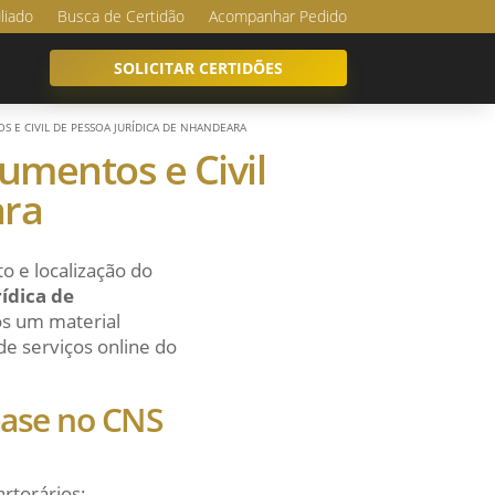
iliado
Busca de Certidão
Acompanhar Pedido
SOLICITAR CERTIDÕES
S E CIVIL DE PESSOA JURÍDICA DE NHANDEARA
cumentos e Civil
ara
o e localização do
rídica de
os um material
 de serviços online do
 base no CNS
artorários: