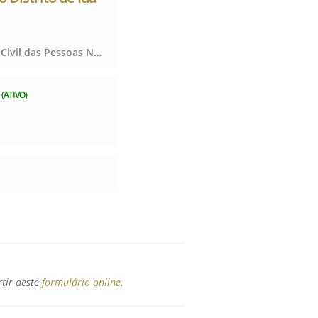
Notas, Registro Civil das Pessoas Naturais e de Interdições e Tutelas, Notas, Registro Civil das Pessoas Naturais e de Interdições e Tutelas, Notas, Registro Civil das Pessoas Naturais e de Interdições e Tutelas
(ATIVO)
rtir deste
formulário online
.