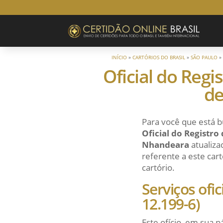
INÍCIO
»
CARTÓRIOS DO BRASIL
»
SÃO PAULO
Oficial do Regi
de
Para você que está b
Oficial do Registro
Nhandeara
atualiza
referente a este cart
cartório.
Serviços ofi
12.199-6)
Este ofício, em sua p