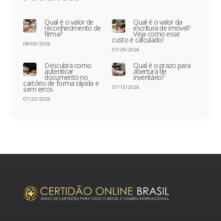
Qual é o valor de
Qual é o valor da
reconhecimento de
escritura de imóvel?
firma?
Veja como esse
custo é calculado!
08/06/2026
07/29/2026
Descubra como
Qual é o prazo para
autenticar
abertura de
documento no
inventário?
cartório de forma rápida e
07/15/2026
sem erros
07/23/2026