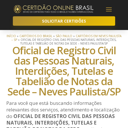
SOLICITAR CERTIDÕES
INÍCIO
»
CARTÓRIOS DO BRASIL
»
SÃO PAULO
»
CARTÓRIOS EM NEVES PAULISTA
– SP
»
OFICIAL DE REGISTRO CIVIL DAS PESSOAS NATURAIS, INTERDIÇÕES,
TUTELAS E TABELIÃO DE NOTAS DA SEDE – NEVES PAULISTA/SP
Oficial de Registro Civil
das Pessoas Naturais,
Interdições, Tutelas e
Tabelião de Notas da
Sede – Neves Paulista/SP
Para você que está buscando informações
relevantes dos serviços, atendimento e localização
do
OFICIAL DE REGISTRO CIVIL DAS PESSOAS
NATURAIS, INTERDIÇÕES, TUTELAS E