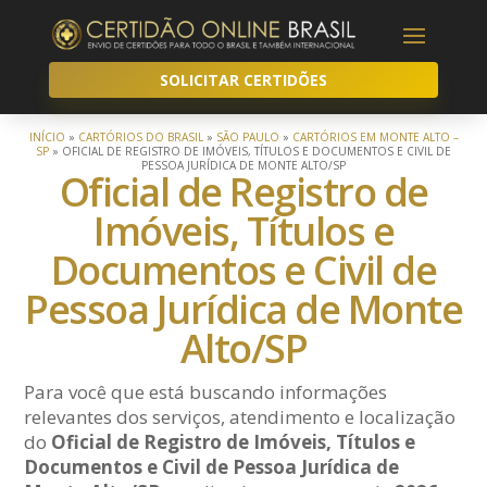
SOLICITAR CERTIDÕES
INÍCIO
»
CARTÓRIOS DO BRASIL
»
SÃO PAULO
»
CARTÓRIOS EM MONTE ALTO –
SP
»
OFICIAL DE REGISTRO DE IMÓVEIS, TÍTULOS E DOCUMENTOS E CIVIL DE
PESSOA JURÍDICA DE MONTE ALTO/SP
Oficial de Registro de
Imóveis, Títulos e
Documentos e Civil de
Pessoa Jurídica de Monte
Alto/SP
Para você que está buscando informações
relevantes dos serviços, atendimento e localização
do
Oficial de Registro de Imóveis, Títulos e
Documentos e Civil de Pessoa Jurídica de