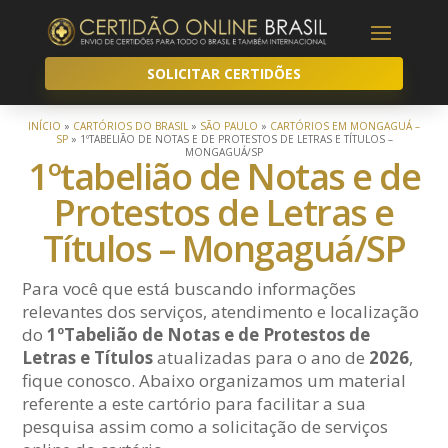
SOLICITAR CERTIDÕES
INÍCIO
»
CARTÓRIOS DO BRASIL
»
SÃO PAULO
»
CARTÓRIOS EM MONGAGUÁ –
SP
»
1ºTABELIÃO DE NOTAS E DE PROTESTOS DE LETRAS E TÍTULOS –
MONGAGUÁ/SP
1ºtabelião de Notas e de
Protestos de Letras e
Títulos – Mongaguá/SP
Para você que está buscando informações
relevantes dos serviços, atendimento e localização
do
1ºTabelião de Notas e de Protestos de
Letras e Títulos
atualizadas para o ano de
2026
,
fique conosco. Abaixo organizamos um material
referente a este cartório para facilitar a sua
pesquisa assim como a solicitação de serviços