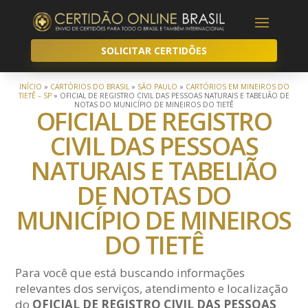
SOLICITAR CERTIDÕES
INÍCIO
»
CARTÓRIOS DO BRASIL
»
SÃO PAULO
»
CARTÓRIOS EM MINEIROS DO
TIETÊ – SP
»
OFICIAL DE REGISTRO CIVIL DAS PESSOAS NATURAIS E TABELIÃO DE
NOTAS DO MUNICÍPIO DE MINEIROS DO TIETÊ
OFICIAL DE REGISTRO
CIVIL DAS PESSOAS
NATURAIS E TABELIÃO
DE NOTAS DO
MUNICÍPIO DE MINEIROS
DO TIETÊ
Para você que está buscando informações
relevantes dos serviços, atendimento e localização
do
OFICIAL DE REGISTRO CIVIL DAS PESSOAS