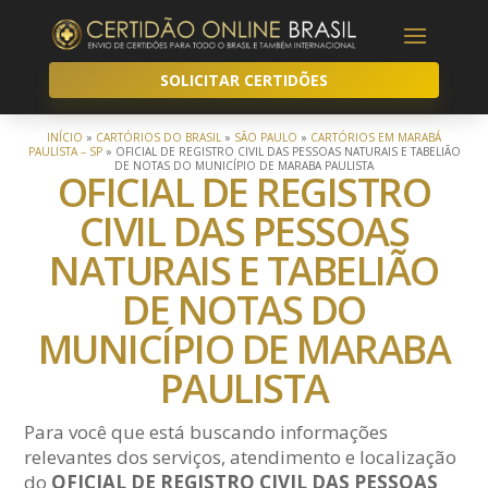
SOLICITAR CERTIDÕES
INÍCIO
»
CARTÓRIOS DO BRASIL
»
SÃO PAULO
»
CARTÓRIOS EM MARABÁ
PAULISTA – SP
»
OFICIAL DE REGISTRO CIVIL DAS PESSOAS NATURAIS E TABELIÃO
DE NOTAS DO MUNICÍPIO DE MARABA PAULISTA
OFICIAL DE REGISTRO
CIVIL DAS PESSOAS
NATURAIS E TABELIÃO
DE NOTAS DO
MUNICÍPIO DE MARABA
PAULISTA
Para você que está buscando informações
relevantes dos serviços, atendimento e localização
do
OFICIAL DE REGISTRO CIVIL DAS PESSOAS