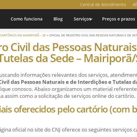
Central de Atendimento
Af
Como funciona
Blog
Serviços
Preços e prazos
»
CARTÓRIOS EM MAIRIPORÃ – SP
»
OFICIAL DE REGISTRO CIVIL DAS PESSOAS NATURAIS E DE I
tro Civil das Pessoas Naturais
Tutelas da Sede – Mairiporã
uscando informações relevantes dos serviços, atendiment
 Civil das Pessoas Naturais e de Interdições e Tutelas 
 fique conosco. Abaixo organizamos um material referente 
isa assim como a solicitação de serviços online do cartório.
ciais oferecidos pelo cartório (com
ágina oficial no site do CNJ oferece os seguintes serviços c