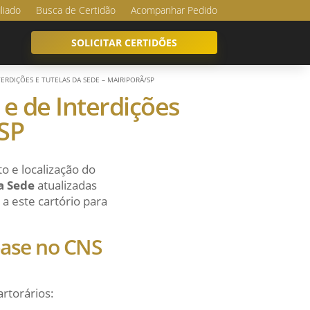
iliado
Busca de Certidão
Acompanhar Pedido
SOLICITAR CERTIDÕES
NTERDIÇÕES E TUTELAS DA SEDE – MAIRIPORÃ/SP
 e de Interdições
/SP
o e localização do
da Sede
atualizadas
a este cartório para
 base no CNS
artorários: