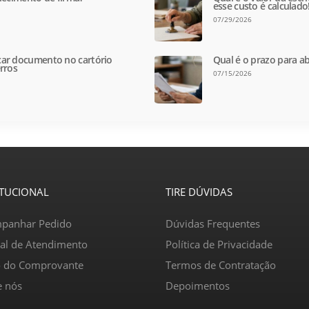
esse custo é calculado
07/29/2026
ar documento no cartório
Qual é o prazo para ab
rros
07/15/2026
ITUCIONAL
TIRE DÚVIDAS
panhar Pedido
Dúvidas Frequentes
ral de Atendimento
Política de Privacidade
o do Comprovante
Termos de Contratação
e nós
Depoimentos