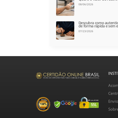
08/06/2026
Descubra como autentic
de forma rápida e sem e
07/23/2026
INST
Acom
Cent
Envi
Sobr