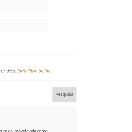
rtir deste
formulário online
.
itura de imóvel? Veja como