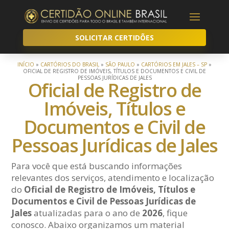
SOLICITAR CERTIDÕES
INÍCIO
»
CARTÓRIOS DO BRASIL
»
SÃO PAULO
»
CARTÓRIOS EM JALES – SP
»
OFICIAL DE REGISTRO DE IMÓVEIS, TÍTULOS E DOCUMENTOS E CIVIL DE
PESSOAS JURÍDICAS DE JALES
Oficial de Registro de
Imóveis, Títulos e
Documentos e Civil de
Pessoas Jurídicas de Jales
Para você que está buscando informações
relevantes dos serviços, atendimento e localização
do
Oficial de Registro de Imóveis, Títulos e
Documentos e Civil de Pessoas Jurídicas de
Jales
atualizadas para o ano de
2026
, fique
conosco. Abaixo organizamos um material