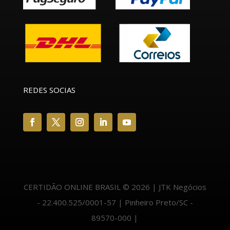
REDES SOCIAS
CERTIDÃO ONLINE BRASIL © 2026 | JTK Negócios
- 22.400.525/0001-57 | Pinheiro Preto/SC -
89570-000 |