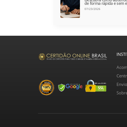
de forma rápida e sem e
07/23/2026
INST
Acom
Cent
Envi
Sobr