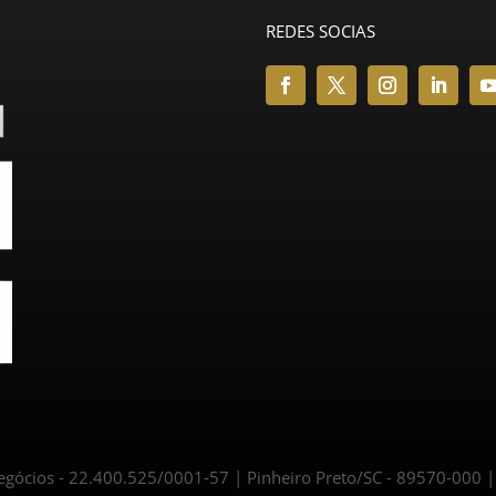
REDES SOCIAS
ócios - 22.400.525/0001-57 | Pinheiro Preto/SC - 89570-000 