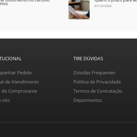
rros
07/15/2026
ITUCIONAL
TIRE DÚVIDAS
panhar Pedido
Dúvidas Frequentes
ral de Atendimento
Política de Privacidade
o do Comprovante
Termos de Contratação
e nós
Depoimentos