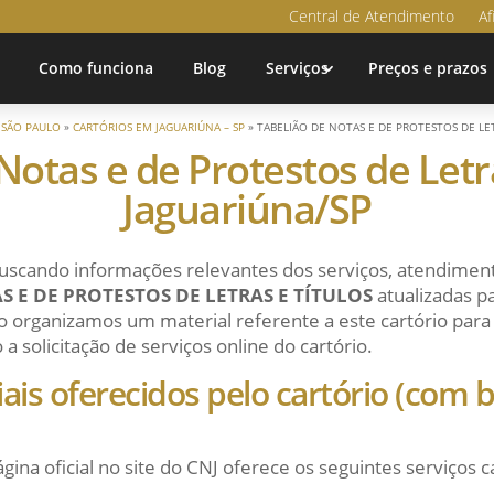
Central de Atendimento
Af
Como funciona
Blog
Serviços
Preços e prazos
»
SÃO PAULO
»
CARTÓRIOS EM JAGUARIÚNA – SP
»
TABELIÃO DE NOTAS E DE PROTESTOS DE LET
Notas e de Protestos de Letra
Jaguariúna/SP
uscando informações relevantes dos serviços, atendiment
S E DE PROTESTOS DE LETRAS E TÍTULOS
atualizadas p
 organizamos um material referente a este cartório para f
 solicitação de serviços online do cartório.
ciais oferecidos pelo cartório (com
ágina oficial no site do CNJ oferece os seguintes serviços c