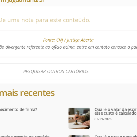
De uma nota para este conteúdo.
Fonte:
CNJ / Justiça Aberta
o divergente referente ao ofício acima, entre em contato conosco a pa
mais recentes
hecimento de firma?
Qual é o valor da escr
esse custo é calculado
07/29/2026
ar documento no cartório
Qual é o prazo para ab