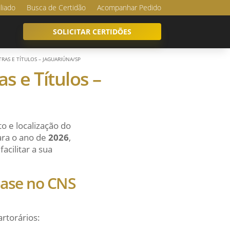
iliado
Busca de Certidão
Acompanhar Pedido
SOLICITAR CERTIDÕES
RAS E TÍTULOS – JAGUARIÚNA/SP
s e Títulos –
o e localização do
ara o ano de
2026
,
acilitar a sua
 base no CNS
artorários: