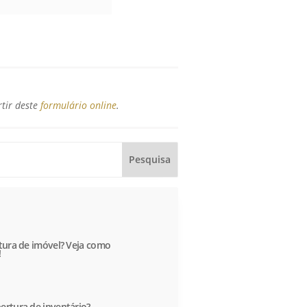
rtir deste
formulário online
.
itura de imóvel? Veja como
!
ertura de inventário?