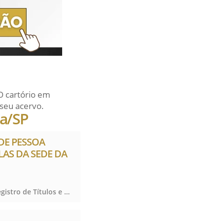
O cartório em
seu acervo.
na/SP
 DE PESSOA
ELAS DA SEDE DA
Registro Civil das Pessoas Naturais e de Interdições e Tutelas, Registro de Imóveis, Registro de Títulos e Documentos e Civis das Pessoas Jurídicas, Registro Civil das Pessoas Naturais e de Interdições e Tutelas, Registro de Imóveis, Registro de Títulos e Documentos e Civis das Pessoas Jurídicas, Registro Civil das Pessoas Naturais e de Interdições e Tutelas, Registro de Imóveis, Registro de Títulos e Documentos e Civis das Pessoas Jurídicas