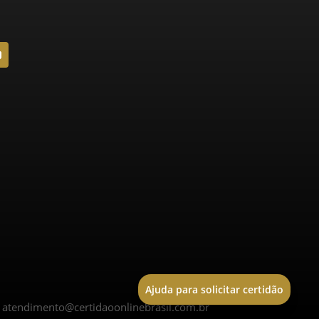
Ajuda para solicitar certidão
|
atendimento@certidaoonlinebrasil.com.br