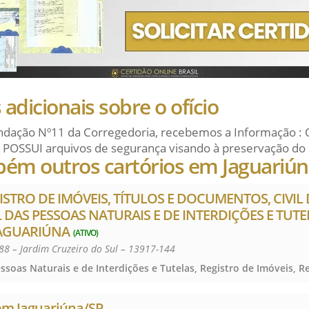
adicionais sobre o ofício
dação Nº11 da Corregedoria, recebemos a Informação : 
 POSSUI arquivos de segurança visando à preservação do 
bém outros cartórios em Jaguariú
ISTRO DE IMÓVEIS, TÍTULOS E DOCUMENTOS, CIVIL
IL DAS PESSOAS NATURAIS E DE INTERDIÇÕES E TUT
AGUARIÚNA
(ATIVO)
88 – Jardim Cruzeiro do Sul – 13917-144
 em Jaguariúna/SP