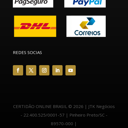
REDES SOCIAS
CERTIDÃO ONLINE BRASIL © 2026 | JTK Negócios
- 22.400.525/0001-57 | Pinheiro Preto/SC -
89570-000 |