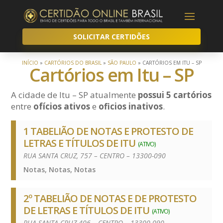
SOLICITAR CERTIDÕES
INÍCIO
»
CARTÓRIOS DO BRASIL
»
SÃO PAULO
»
CARTÓRIOS EM ITU – SP
Cartórios em Itu – SP
A cidade de Itu – SP atualmente
possui 5 cartórios
entre
ofícios ativos
e
oficios inativos
.
1 TABELIÃO DE NOTAS E PROTESTO DE
LETRAS E TÍTULOS DE ITU
(ATIVO)
RUA SANTA CRUZ, 757 – CENTRO – 13300-090
Notas, Notas, Notas
2º TABELIÃO DE NOTAS E DE PROTESTO
DE LETRAS E TÍTULOS DE ITU
(ATIVO)
RUA SANTA CRUZ 406 – CENTRO – 13300-090