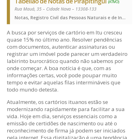
Tabelião de Notas de Pirapitingui
(ATIVO)
Rua Mauá, 35 – Cidade Nova – 13308-133
Notas, Registro Civil das Pessoas Naturais e de Interdições e Tutelas, Notas, Registro Civil das Pessoas Naturais e de Interdições e Tutelas, Notas, Registro Civil das Pessoas Naturais e de Interdições e Tutelas
A busca por serviços de cartório em Itu cresceu
quase 15% no último ano. Resolver pendências
com documentos, autenticar assinaturas ou
registrar um imóvel pode parecer um verdadeiro
labirinto burocrático quando não sabemos por
onde começar. A boa notícia é que, com as
informações certas, você pode poupar muito
tempo e evitar aquelas filas intermináveis que
todo mundo detesta.
Atualmente, os cartórios ituanos estão se
modernizando rapidamente para facilitar a sua
vida. Hoje em dia, serviços essenciais como a
emissão de certidões de nascimento ou até o
reconhecimento de firma já podem ser iniciados
pela internet. Essa digitalização é uma tendência