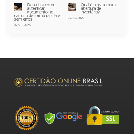
Descubra como
Qual é o prazo para
autenticar
abertura de
documento no
inventário?
cartório de forma rápida e
07/15/2026
sem erros
07/23/2026