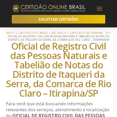
SOLICITAR CERTIDÕES
INÍCIO
»
CARTÓRIOS DO BRASIL
»
SÃO PAULO
»
CARTÓRIOS EM ITIRAPINA – SP
»
OFICIAL DE REGISTRO CIVIL DAS PESSOAS NATURAIS E TABELIÃO DE NOTAS DO
DISTRITO DE ITAQUERI DA SERRA, DA COMARCA DE RIO CLARO – ITIRAPINA/SP
Oficial de Registro Civil
das Pessoas Naturais e
Tabelião de Notas do
Distrito de Itaqueri da
Serra, da Comarca de Rio
Claro – Itirapina/SP
Para você que está buscando informações
relevantes dos serviços, atendimento e localização
do
OFICIAL DE REGISTRO CIVIL DAS PESSOAS