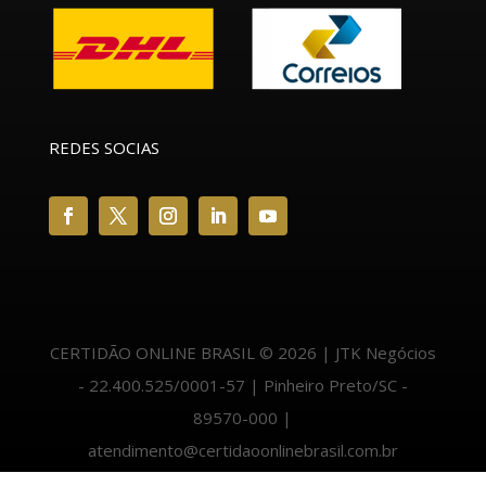
REDES SOCIAS
CERTIDÃO ONLINE BRASIL © 2026 | JTK Negócios
- 22.400.525/0001-57 | Pinheiro Preto/SC -
89570-000 |
atendimento@certidaoonlinebrasil.com.br