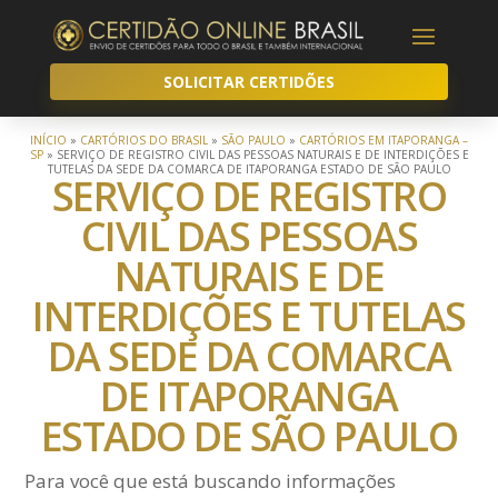
SOLICITAR CERTIDÕES
INÍCIO
»
CARTÓRIOS DO BRASIL
»
SÃO PAULO
»
CARTÓRIOS EM ITAPORANGA –
SP
»
SERVIÇO DE REGISTRO CIVIL DAS PESSOAS NATURAIS E DE INTERDIÇÕES E
TUTELAS DA SEDE DA COMARCA DE ITAPORANGA ESTADO DE SÃO PAULO
SERVIÇO DE REGISTRO
CIVIL DAS PESSOAS
NATURAIS E DE
INTERDIÇÕES E TUTELAS
DA SEDE DA COMARCA
DE ITAPORANGA
ESTADO DE SÃO PAULO
Para você que está buscando informações