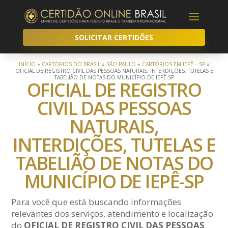
SOLICITAR CERTIDÕES
INÍCIO
»
CARTÓRIOS DO BRASIL
»
SÃO PAULO
»
CARTÓRIOS EM IEPÊ – SP
»
OFICIAL DE REGISTRO CIVIL DAS PESSOAS NATURAIS, INTERDIÇÕES, TUTELAS E
TABELIÃO DE NOTAS DO MUNICÍPIO DE IEPÊ-SP
OFICIAL DE REGISTRO
CIVIL DAS PESSOAS
NATURAIS,
INTERDIÇÕES, TUTELAS E
TABELIÃO DE NOTAS DO
MUNICÍPIO DE IEPÊ-SP
Para você que está buscando informações
relevantes dos serviços, atendimento e localização
do
OFICIAL DE REGISTRO CIVIL DAS PESSOAS