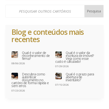
Blog e conteúdos mais
recentes
Qual é o valor de
Qual é o valor da
reconhecimento de
escritura de imóvel?
firma?
Veja como esse
custo é calculado!
08/06/2026
07/29/2026
Descubra como
Qual é o prazo para
autenticar
abertura de
documento no
inventário?
cartório de forma rápida e
07/15/2026
sem erros
07/23/2026