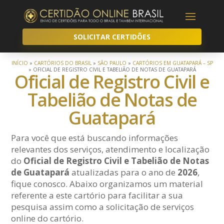
SOLICITAR CERTIDÕES
INÍCIO
»
CARTÓRIOS DO BRASIL
»
SÃO PAULO
»
CARTÓRIOS EM GUATAPARÁ – SP
»
OFICIAL DE REGISTRO CIVIL E TABELIÃO DE NOTAS DE GUATAPARÁ
Oficial de Registro Civil e
Tabelião de Notas de
Guatapará
Para você que está buscando informações
relevantes dos serviços, atendimento e localização
do
Oficial de Registro Civil e Tabelião de Notas
de Guatapará
atualizadas para o ano de
2026
,
fique conosco. Abaixo organizamos um material
referente a este cartório para facilitar a sua
pesquisa assim como a solicitação de serviços
online do cartório.