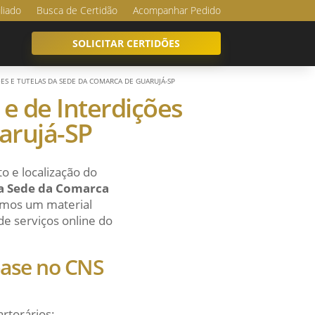
iliado
Busca de Certidão
Acompanhar Pedido
SOLICITAR CERTIDÕES
ÇÕES E TUTELAS DA SEDE DA COMARCA DE GUARUJÁ-SP
 e de Interdições
arujá-SP
o e localização do
 da Sede da Comarca
zamos um material
 de serviços online do
 base no CNS
artorários: