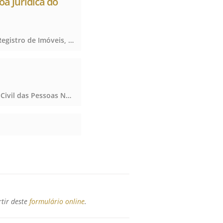
oa Jurídica do
Registro de Imóveis, Registro de Títulos e Documentos e Civis das Pessoas Jurídicas, Registro de Imóveis, Registro de Títulos e Documentos e Civis das Pessoas Jurídicas, Registro de Imóveis, Registro de Títulos e Documentos e Civis das Pessoas Jurídicas
Notas, Registro Civil das Pessoas Naturais e de Interdições e Tutelas, Notas, Registro Civil das Pessoas Naturais e de Interdições e Tutelas, Notas, Registro Civil das Pessoas Naturais e de Interdições e Tutelas
rtir deste
formulário online
.