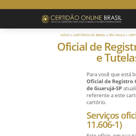
INÍCIO
»
CARTÓRIOS DO BRASIL
»
SÃO PAULO
»
CART
Oficial de Regis
e Tutel
Para você que está b
Oficial de Registro
de Guarujá-SP
atual
referente a este cart
cartório.
Serviços ofi
11.606-1)
Este ofício, em sua p