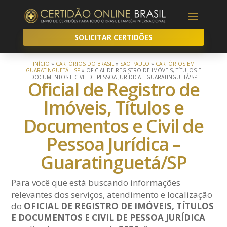
SOLICITAR CERTIDÕES
INÍCIO
»
CARTÓRIOS DO BRASIL
»
SÃO PAULO
»
CARTÓRIOS EM
GUARATINGUETÁ – SP
»
OFICIAL DE REGISTRO DE IMÓVEIS, TÍTULOS E
DOCUMENTOS E CIVIL DE PESSOA JURÍDICA – GUARATINGUETÁ/SP
Oficial de Registro de
Imóveis, Títulos e
Documentos e Civil de
Pessoa Jurídica –
Guaratinguetá/SP
Para você que está buscando informações
relevantes dos serviços, atendimento e localização
do
OFICIAL DE REGISTRO DE IMÓVEIS, TÍTULOS
E DOCUMENTOS E CIVIL DE PESSOA JURÍDICA