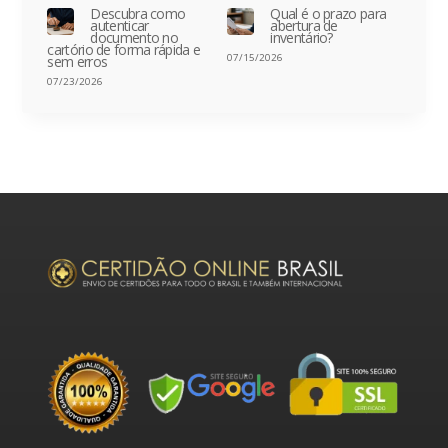
Descubra como
Qual é o prazo para
autenticar
abertura de
documento no
inventário?
cartório de forma rápida e
07/15/2026
sem erros
07/23/2026