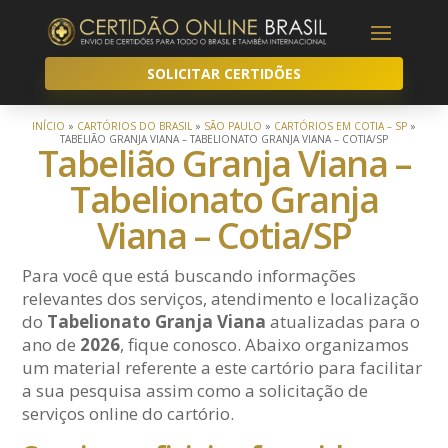
SOLICITAR CERTIDÕES
INÍCIO
»
CARTÓRIOS DO BRASIL
»
SÃO PAULO
»
CARTÓRIOS EM COTIA – SP
»
TABELIÃO GRANJA VIANA – TABELIONATO GRANJA VIANA – COTIA/SP
Tabelião Granja Viana –
Tabelionato Granja
Viana – Cotia/SP
Para você que está buscando informações
relevantes dos serviços, atendimento e localização
do
Tabelionato Granja Viana
atualizadas para o
ano de
2026
, fique conosco. Abaixo organizamos
um material referente a este cartório para facilitar
a sua pesquisa assim como a solicitação de
serviços online do cartório.