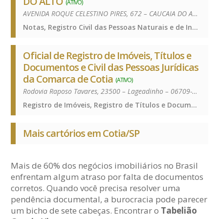
DO ALTO
(ATIVO)
AVENIDA ROQUE CELESTINO PIRES, 672 – CAUCAIA DO ALTO – 06727-185
Notas, Registro Civil das Pessoas Naturais e de Interdições e Tutelas, Notas, Registro Civil das Pessoas Naturais e de Interdições e Tutelas, Notas, Registro Civil das Pessoas Naturais e de Interdições e Tutelas
Oficial de Registro de Imóveis, Títulos e
Documentos e Civil das Pessoas Jurídicas
da Comarca de Cotia
(ATIVO)
Rodovia Raposo Tavares, 23500 – Lageadinho – 06709-015
Registro de Imóveis, Registro de Títulos e Documentos e Civis das Pessoas Jurídicas, Registro de Imóveis, Registro de Títulos e Documentos e Civis das Pessoas Jurídicas, Registro de Imóveis, Registro de Títulos e Documentos e Civis das Pessoas Jurídicas
Mais cartórios em Cotia/SP
Mais de 60% dos negócios imobiliários no Brasil
enfrentam algum atraso por falta de documentos
corretos. Quando você precisa resolver uma
pendência documental, a burocracia pode parecer
um bicho de sete cabeças. Encontrar o
Tabelião