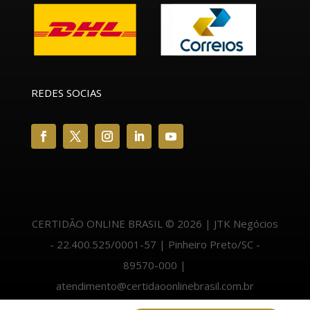
REDES SOCIAS
CERTIDÃO ONLINE BRASIL © 2026 | JTK Negócios
- 22.400.525/0001-57 | Pinheiro Preto/SC -
89570-000 |
atendimento@certidaoonlinebrasil.com.br