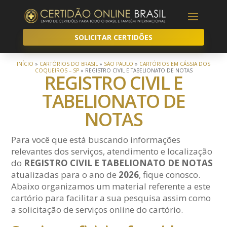
SOLICITAR CERTIDÕES
INÍCIO
»
CARTÓRIOS DO BRASIL
»
SÃO PAULO
»
CARTÓRIOS EM CÁSSIA DOS
COQUEIROS – SP
»
REGISTRO CIVIL E TABELIONATO DE NOTAS
REGISTRO CIVIL E
TABELIONATO DE
NOTAS
Para você que está buscando informações
relevantes dos serviços, atendimento e localização
do
REGISTRO CIVIL E TABELIONATO DE NOTAS
atualizadas para o ano de
2026
, fique conosco.
Abaixo organizamos um material referente a este
cartório para facilitar a sua pesquisa assim como
a solicitação de serviços online do cartório.