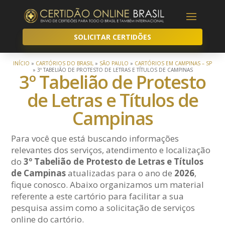
SOLICITAR CERTIDÕES
INÍCIO
»
CARTÓRIOS DO BRASIL
»
SÃO PAULO
»
CARTÓRIOS EM CAMPINAS – SP
»
3º TABELIÃO DE PROTESTO DE LETRAS E TÍTULOS DE CAMPINAS
3º Tabelião de Protesto
de Letras e Títulos de
Campinas
Para você que está buscando informações
relevantes dos serviços, atendimento e localização
do
3º Tabelião de Protesto de Letras e Títulos
de Campinas
atualizadas para o ano de
2026
,
fique conosco. Abaixo organizamos um material
referente a este cartório para facilitar a sua
pesquisa assim como a solicitação de serviços
online do cartório.