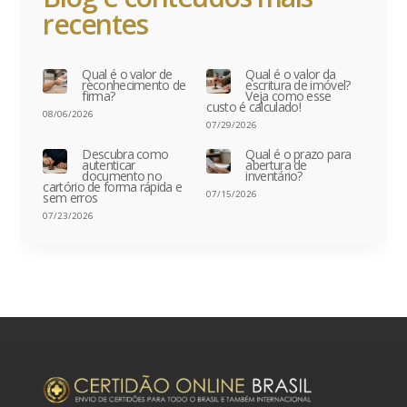
recentes
Qual é o valor de
Qual é o valor da
reconhecimento de
escritura de imóvel?
firma?
Veja como esse
custo é calculado!
08/06/2026
07/29/2026
Descubra como
Qual é o prazo para
autenticar
abertura de
documento no
inventário?
cartório de forma rápida e
07/15/2026
sem erros
07/23/2026