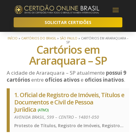
SOLICITAR CERTIDÕES
INÍCIO
»
CARTÓRIOS DO BRASIL
»
SÃO PAULO
»
CARTÓRIOS EM ARARAQUARA –
SP
Cartórios em
Araraquara – SP
A cidade de Araraquara – SP atualmente
possui 9
cartórios
entre
ofícios ativos
e
oficios inativos
.
1. Oficial de Registro de Imóveis, Títulos e
Documentos e Civil de Pessoa
Juríidica
(ATIVO)
AVENIDA BRASIL, 599 – CENTRO – 14801-050
Protesto de Títulos, Registro de Imóveis, Registro de Títulos e Documentos e Civis das Pessoas Jurídicas, Protesto de Títulos, Registro de Imóveis, Registro de Títulos e Documentos e Civis das Pessoas Jurídicas, Protesto de Títulos, Registro de Imóveis, Registro de Títulos e Documentos e Civis das Pessoas Jurídicas