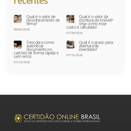
recentes
Qual é o valor de
Qual é o valor da
reconhecimento de
escritura de imóvel?
firma?
Veja como esse
custo é calculado!
08/06/2026
07/29/2026
Descubra como
Qual é o prazo para
autenticar
abertura de
documento no
inventário?
cartório de forma rápida e
07/15/2026
sem erros
07/23/2026