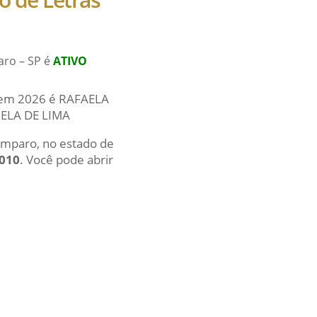
aro – SP é
ATIVO
al em 2026 é RAFAELA
IELA DE LIMA
 Amparo, no estado de
-010
. Você pode abrir