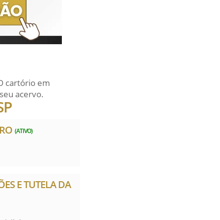
O cartório em
seu acervo.
SP
ARO
(ATIVO)
ÕES E TUTELA DA