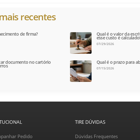
mais recentes
hecimento de firma?
Qual é o valor da escr
esse custo é calculado
07/29/2026
ar documento no cartório
Qual é o prazo para ab
rros
07/15/2026
ITUCIONAL
TIRE DÚVIDAS
panhar Pedido
Dúvidas Frequentes