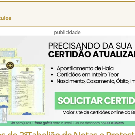
tulos
publicidade
s do 2ºTabelião de Notas e Protest