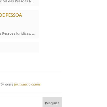
Notas, Registro Civil das Pessoas Naturais e de Interdições e Tutelas, Notas, Registro Civil das Pessoas Naturais e de Interdições e Tutelas, Notas, Registro Civil das Pessoas Naturais e de Interdições e Tutelas
 DE PESSOA
Protesto de Títulos, Registro de Imóveis, Registro de Títulos e Documentos e Civis das Pessoas Jurídicas, Protesto de Títulos, Registro de Imóveis, Registro de Títulos e Documentos e Civis das Pessoas Jurídicas, Protesto de Títulos, Registro de Imóveis, Registro de Títulos e Documentos e Civis das Pessoas Jurídicas
rtir deste
formulário online
.