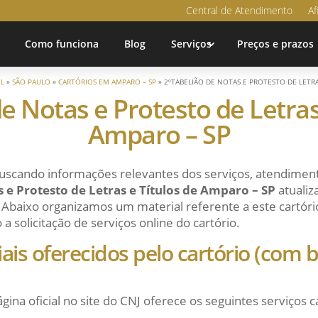
Central de Atendimento
Af
Como funciona
Blog
Serviços
Preços e prazos
IL
»
SÃO PAULO
»
CARTÓRIOS EM AMPARO – SP
»
2ºTABELIÃO DE NOTAS E PROTESTO DE LETRA
e Notas e Protesto de Letras
Amparo – SP
uscando informações relevantes dos serviços, atendiment
 e Protesto de Letras e Títulos de Amparo – SP
atualiz
 Abaixo organizamos um material referente a este cartório 
 solicitação de serviços online do cartório.
ciais oferecidos pelo cartório (com
ágina oficial no site do CNJ oferece os seguintes serviços c