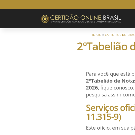
INÍCIO
»
CARTÓRIOS DO BRAS
2ºTabelião d
Para você que está b
2ºTabelião de Notas
2026
, fique conosco.
pesquisa assim como a
Serviços ofi
11.315-9)
Este ofício, em sua p