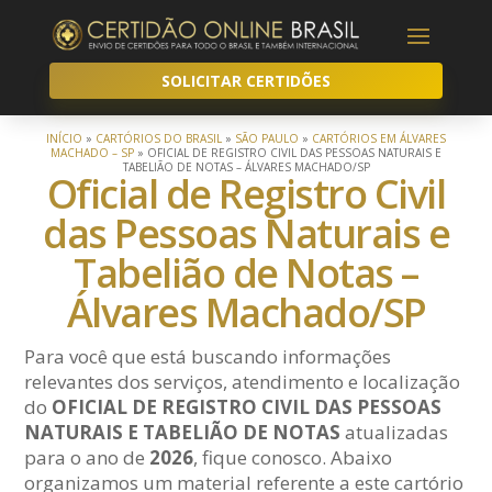
SOLICITAR CERTIDÕES
INÍCIO
»
CARTÓRIOS DO BRASIL
»
SÃO PAULO
»
CARTÓRIOS EM ÁLVARES
MACHADO – SP
»
OFICIAL DE REGISTRO CIVIL DAS PESSOAS NATURAIS E
TABELIÃO DE NOTAS – ÁLVARES MACHADO/SP
Oficial de Registro Civil
das Pessoas Naturais e
Tabelião de Notas –
Álvares Machado/SP
Para você que está buscando informações
relevantes dos serviços, atendimento e localização
do
OFICIAL DE REGISTRO CIVIL DAS PESSOAS
NATURAIS E TABELIÃO DE NOTAS
atualizadas
para o ano de
2026
, fique conosco. Abaixo
organizamos um material referente a este cartório